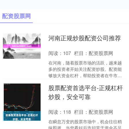
配资股票网
河南正规炒股配资公司推荐
阅读：
107
栏目：
配资股票网
在河南，随着股票市场的活跃，越来越
多的投资者开始关注配资炒股。配资能
够放大资金杠杆，帮助投资者在牛市中
获取更高收益，但同时也伴随着风险。
股票配资首选平台-正规杠杆
因此，选择一家正规、安全....
炒股，安全可靠
阅读：
118
栏目：
配资股票网
在瞬息万变的股票市场中，机会往往稍
纵即逝。当您看好后市却苦于资金不足