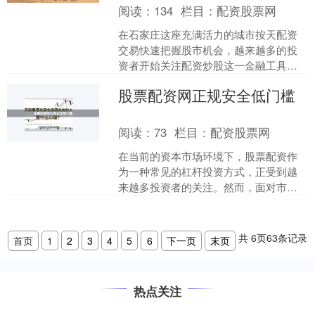
阅读：
134
栏目：
配资股票网
在石家庄这座充满活力的城市按天配资
交易快速把握股市机会，越来越多的投
资者开始关注配资炒股这一金融工具。
配资，即通过杠杆资金放大投资规模，
股票配资网正规安全低门槛
让投资者以较少的自有资金....
阅读：
73
栏目：
配资股票网
在当前的资本市场环境下，股票配资作
为一种常见的杠杆投资方式，正受到越
来越多投资者的关注。然而，面对市场
上形形色色的配资平台，如何找到**股票
配资网正规安全低门槛....
共
6
页
63
条记录
首页
1
2
3
4
5
6
下一页
末页
热点关注