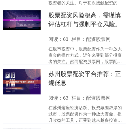
投资者的关注。对于初次接触配资的用
户来说，了解清晰的操作流程是保障资
股票配资风险极高，需谨慎
金安全、顺利开展交易的第....
评估杠杆与强制平仓风险。
阅读：
63
栏目：
配资股票网
在股市投资中，股票配资作为一种放大
资金的操作方式，近年来受到部分投资
者的关注。然而配资股票网，股票配资
风险极高，投资者必须充分认识到其中
苏州股票配资平台推荐：正
的杠杆效应与强制平仓机制....
规低息
阅读：
63
栏目：
配资股票网
在苏州这座经济活跃、投资氛围浓厚的
城市，股票配资作为一种放大资金、提
升收益的工具，正受到越来越多投资者
的关注。然而，面对市场上鱼龙混杂的