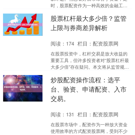
时，股票配资作为一种高效的金融工具
按天配资交易快速把握股市机会，能够
股票杠杆最大多少倍？监管
帮助投资者放大收益，及时....
上限与券商差异解析
阅读：
174
栏目：
配资股票网
在股票投资中，杠杆交易是放大收益的
重要工具，但许多投资者对“股票杠杆最
大多少倍”存在疑问。本文将从监管规定
和券商实际操作两个维度，为您详细解
炒股配资操作流程：选平
析杠杆倍数上限及其差....
台、验资、申请配资、入市
交易。
阅读：
131
栏目：
配资股票网
在股票市场中，配资作为一种放大资金
使用效率的方式配资股票网，受到不少