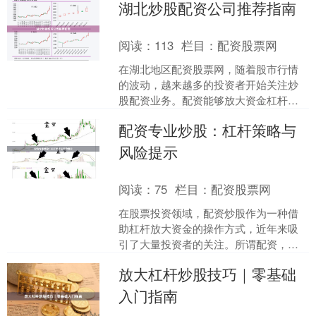
湖北炒股配资公司推荐指南
配资平台，如何选择一家正....
阅读：
113
栏目：
配资股票网
在湖北地区配资股票网，随着股市行情
的波动，越来越多的投资者开始关注炒
股配资业务。配资能够放大资金杠杆，
提高资金使用效率，但也伴随着较高的
配资专业炒股：杠杆策略与
风险。本文将为您提供一份....
风险提示
阅读：
75
栏目：
配资股票网
在股票投资领域，配资炒股作为一种借
助杠杆放大资金的操作方式，近年来吸
引了大量投资者的关注。所谓配资，即
投资者向配资公司或平台借入资金，以
放大杠杆炒股技巧｜零基础
自有资金作为保证金，从而....
入门指南