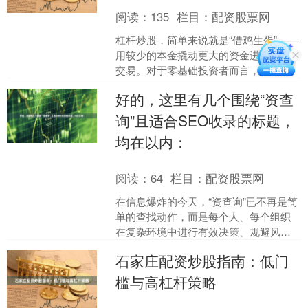
阅读：
135
栏目：
配资股票网
杠杆炒股，简单来说就是“借鸡生蛋”——
用较少的本金撬动更大的资金进行股票
交易。对于零基础投资者而言，掌握杠
杆技巧既可能放大收益，也伴随着更高
好的，这里有几个围绕“资查
风险。本文将系统梳理....
询”且适合SEO收录的标题，
均在以内：
阅读：
64
栏目：
配资股票网
在信息爆炸的今天，“资查询”已不再是简
单的查找动作，而是每个人、每个组织
在复杂环境中进行有效决策、规避风
险、把握机遇的必备核心能力。它贯穿
石家庄配资炒股指南：低门
于个人职业发展、企业商....
槛与高杠杆策略